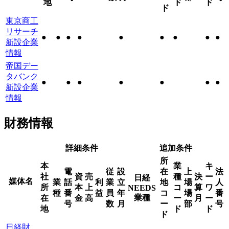
地
ド
ド
ド
東京商工
リサーチ
●
●
●
●
●
●
●
●
●
新設企業
情報
帝国デー
タバンク
●
●
●
●
●
●
●
新設企業
情報
財務情報
詳細条件
追加条件
所
本
業
キ
電
従
設
在
上
法
社
資
売
種
決
ー
日経
媒体名
業
話
利
業
立
地
場
人
所
本
上
コ
算
ワ
NEEDS
種
番
益
員
年
コ
場
番
業種
在
金
高
ー
月
ー
号
数
月
ー
部
号
地
ド
ド
ド
日経財