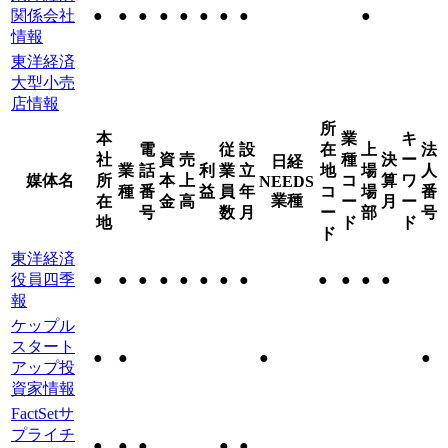
関係会社
●
●
●
●
●
●
●
●
●
情報
東洋経済
大型小売
店情報
所
本
業
キ
電
従
設
在
上
法
社
資
売
種
決
ー
日経
業
話
利
業
立
地
場
人
媒体名
所
本
上
コ
算
ワ
NEEDS
種
番
益
員
年
コ
場
番
業種
在
金
高
ー
月
ー
号
数
月
ー
部
号
地
ド
ド
ド
東洋経済
役員四季
●
●
●
●
●
●
●
●
●
●
●
●
報
ケップル
スタート
●
●
●
●
アップ投
資家情報
FactSetサ
プライチ
●
●
●
●
●