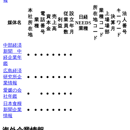
報
所
本
業
キ
電
従
設
在
上
法
社
資
売
種
決
ー
日経
業
話
利
業
立
地
場
人
媒体名
所
本
上
コ
算
ワ
NEEDS
種
番
益
員
年
コ
場
番
業種
在
金
高
ー
月
ー
号
数
月
ー
部
号
地
ド
ド
ド
中部経済
新聞 中
●
●
●
●
●
●
●
●
経企業年
鑑
広島経済
研究所企
●
●
●
●
●
●
●
●
業情報
愛媛の会
●
●
●
●
●
●
●
社年鑑
日本食糧
新聞企業
●
●
●
●
●
●
●
●
情報