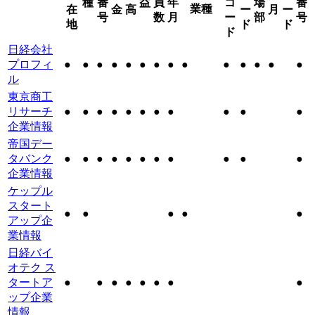
種
番
益
員
年
コ
場
番
業種
在
金
高
ー
月
ー
号
数
月
ー
部
号
地
ド
ド
ド
日経会社
プロフィ
●
●
●
●
●
●
●
●
●
●
●
●
●
●
ル
東京商工
リサーチ
●
●
●
●
●
●
●
●
●
●
●
企業情報
帝国デー
タバンク
●
●
●
●
●
●
●
●
●
●
●
企業情報
ケップル
スタート
●
●
●
●
●
アップ企
業情報
日経バイ
オテク ス
タートア
●
●
●
●
●
●
●
●
ップ企業
情報