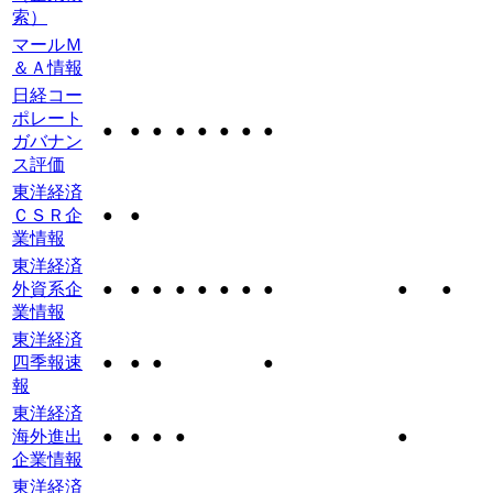
索）
マールＭ
＆Ａ情報
日経コー
ポレート
●
●
●
●
●
●
●
●
ガバナン
ス評価
東洋経済
ＣＳＲ企
●
●
業情報
東洋経済
外資系企
●
●
●
●
●
●
●
●
●
●
業情報
東洋経済
四季報速
●
●
●
●
報
東洋経済
海外進出
●
●
●
●
●
企業情報
東洋経済