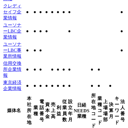
クレディ
セイフ企
●
●
●
●
●
●
●
●
●
業情報
ユーソナ
ーLBC企
●
●
●
●
●
●
業情報
ユーソナ
ーLBC事
●
●
●
●
業所情報
信用交換
所企業情
●
●
●
●
●
●
●
●
●
報
東京経済
●
●
●
●
●
●
●
●
●
●
●
企業情報
所
本
業
キ
電
従
設
在
上
法
社
資
売
種
決
ー
日経
業
話
利
業
立
地
場
人
媒体名
所
本
上
コ
算
ワ
NEEDS
種
番
益
員
年
コ
場
番
業種
在
金
高
ー
月
ー
号
数
月
ー
部
号
地
ド
ド
ド