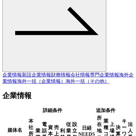
企業情報
新設企業情報
財務情報
会社情報
専門企業情報
海外企
業情報
海外一括（企業情報）
海外一括（その他）
企業情報
詳細条件
追加条件
所
本
業
キ
電
従
設
在
上
法
社
資
売
種
決
ー
日経
媒体名
業
話
利
業
立
地
場
人
所
本
上
コ
算
ワ
NEEDS