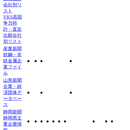
会社別リ
スト
YKS高競
争力特
許・直近
出願会社
別リスト
産業新聞
鉄鋼・非
鉄金属企
●
●
●
●
業ファイ
ル
山形新聞
企業・経
済団体デ
●
●
●
ータベー
ス
静岡新聞
静岡県主
●
●
●
●
●
●
●
●
●
●
要企業情