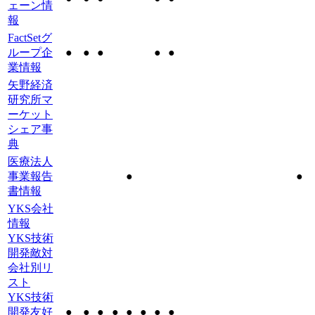
ェーン情
報
FactSetグ
ループ企
●
●
●
●
●
業情報
矢野経済
研究所マ
ーケット
シェア事
典
医療法人
事業報告
●
●
書情報
YKS会社
情報
YKS技術
開発敵対
会社別リ
スト
YKS技術
開発友好
●
●
●
●
●
●
●
●