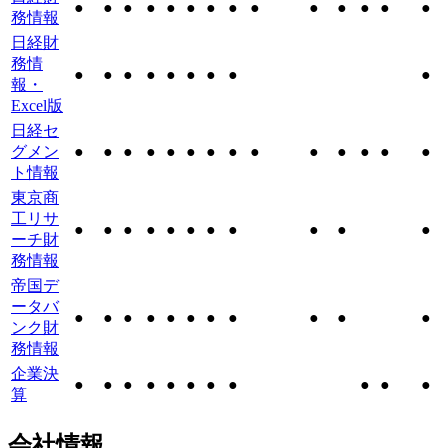
●
●
●
●
●
●
●
●
●
●
●
●
●
●
務情報
日経財
務情
●
●
●
●
●
●
●
●
●
報・
Excel版
日経セ
グメン
●
●
●
●
●
●
●
●
●
●
●
●
●
●
ト情報
東京商
工リサ
●
●
●
●
●
●
●
●
●
●
●
ーチ財
務情報
帝国デ
ータバ
●
●
●
●
●
●
●
●
●
●
●
ンク財
務情報
企業決
●
●
●
●
●
●
●
●
●
●
●
算
会社情報