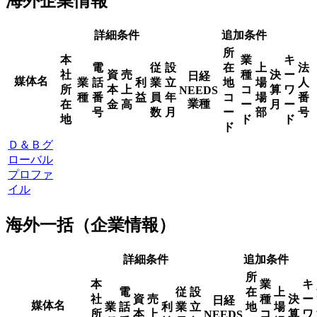
海外企業情報
詳細条件
追加条件
所
本
業
キ
電
従
設
在
上
法
社
資
売
種
決
ー
日経
媒体名
業
話
利
業
立
地
場
人
所
本
上
コ
算
ワ
NEEDS
種
番
益
員
年
コ
場
番
業種
在
金
高
ー
月
ー
号
数
月
ー
部
号
地
ド
ド
ド
Ｄ＆Ｂグ
ローバル
プロファ
イル
海外一括（企業情報）
詳細条件
追加条件
所
本
業
キ
電
従
設
在
上
社
資
売
種
決
ー
日経
媒体名
業
話
利
業
立
地
場
所
本
上
コ
算
ワ
NEEDS