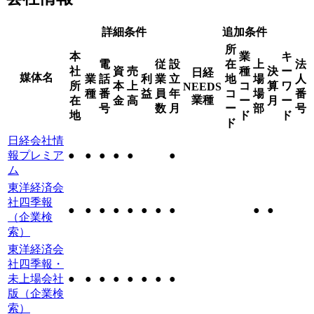
詳細条件
追加条件
所
本
業
キ
電
従
設
在
上
法
社
資
売
種
決
ー
日経
媒体名
業
話
利
業
立
地
場
人
所
本
上
コ
算
ワ
NEEDS
種
番
益
員
年
コ
場
番
業種
在
金
高
ー
月
ー
号
数
月
ー
部
号
地
ド
ド
ド
日経会社情
報プレミア
●
●
●
●
●
●
ム
東洋経済会
社四季報
●
●
●
●
●
●
●
●
●
●
（企業検
索）
東洋経済会
社四季報・
未上場会社
●
●
●
●
●
●
●
●
版（企業検
索）