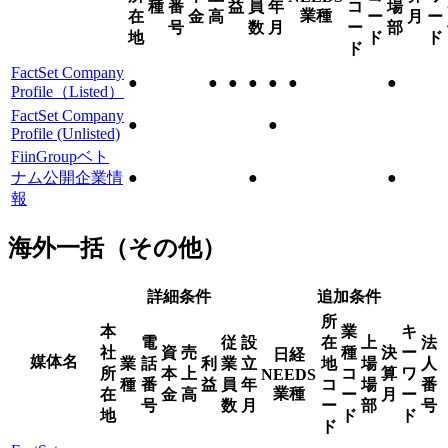
種
番
益
員
年
コ
場
業種
在
金
高
ー
月
ー
号
数
月
ー
部
地
ド
ド
ド
FactSet Company
●
●
●
●
●
●
●
Profile（Listed）
FactSet Company
●
●
Profile (Unlisted)
FiinGroupベト
ナム公開企業情
●
●
●
報
海外一括（その他）
詳細条件
追加条件
所
本
業
キ
電
従
設
在
上
法
社
資
売
種
決
ー
日経
媒体名
業
話
利
業
立
地
場
人
所
本
上
コ
算
ワ
NEEDS
種
番
益
員
年
コ
場
番
業種
在
金
高
ー
月
ー
号
数
月
ー
部
号
地
ド
ド
ド