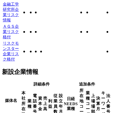
金融工学
研究所企
●
●
●
●
●
●
業リスク
情報
ＡＧＳ企
業リスク
●
●
●
●
●
●
格付
リスクモ
ンスター
●
●
●
●
●
企業リス
ク格付
新設企業情報
詳細条件
追加条件
所
本
業
キ
電
従
設
在
上
法
社
資
売
種
決
ー
日経
媒体名
業
話
利
業
立
地
場
人
所
本
上
コ
算
ワ
NEEDS
種
番
益
員
年
コ
場
番
業種
在
金
高
ー
月
ー
号
数
月
ー
部
号