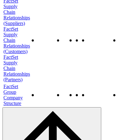
FactSet
Supply
Chain
Relationships
(Suppliers)
FactSet
Supply
Chain
●
●
●
●
●
●
Relationships
(Customers)
FactSet
Supply
Chain
Relationships
(Partners)
FactSet
Group
●
●
●
●
●
●
Company
Structure