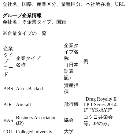
会社名、国籍、産業区分、業種区分、本社所在地、URL
グループ企業情報
会社名、※企業タイプ、国籍
※企業タイプの一覧
企業タ
企業
イプ名
タイ
企業タイプ
称
プ
例
名称
（日本
コー
語表
ド
記）
資産担
ABS
Asset-Backed
保
"Drug Royalty II
飛行機
AIR
Aircraft
LP 1 Series 2014-
1" "YK-AYF"
コクヨ共栄会
Business Association
協会
BAS
(JP)
等。JPのみ。
大学
COL
College/University