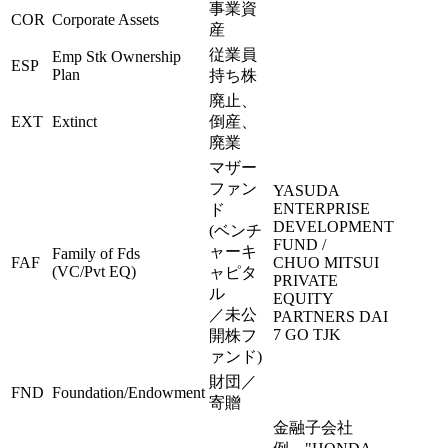
事業資
COR
Corporate Assets
産
従業員
Emp Stk Ownership
ESP
Plan
持ち株
廃止、
EXT
Extinct
倒産、
廃業
マザー
ファン
YASUDA
ENTERPRISE
ド
DEVELOPMENT
(ベンチ
FUND /
ャーキ
Family of Fds
FAF
CHUO MITSUI
(VC/Pvt EQ)
ャピタ
PRIVATE
ル
EQUITY
／未公
PARTNERS DAI
7 GO TJK
開株フ
ァンド)
財団／
FND
Foundation/Endowment
寄贈
金融子会社