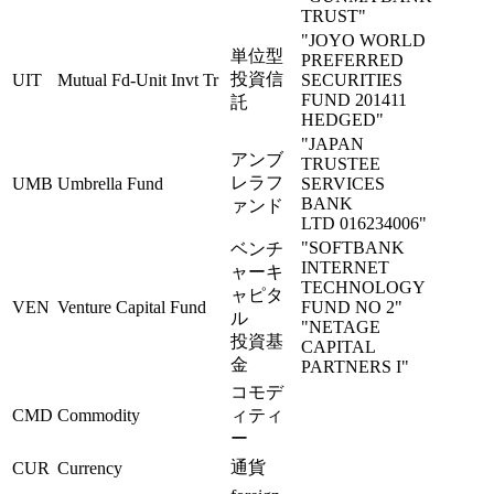
TRUST"
"JOYO WORLD
単位型
PREFERRED
投資信
UIT
Mutual Fd-Unit Invt Tr
SECURITIES
FUND 201411
託
HEDGED"
"JAPAN
アンブ
TRUSTEE
レラフ
UMB
Umbrella Fund
SERVICES
BANK
ァンド
LTD 016234006"
"SOFTBANK
ベンチ
INTERNET
ャーキ
TECHNOLOGY
ャピタ
VEN
Venture Capital Fund
FUND NO 2"
ル
"NETAGE
投資基
CAPITAL
金
PARTNERS I"
コモデ
CMD
Commodity
ィティ
ー
通貨
CUR
Currency