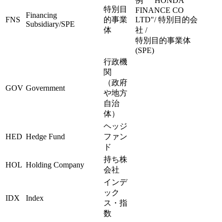
例 "HONDA
特別目
FINANCE CO
Financing
FNS
的事業
LTD"/ 特別目的会
Subsidiary/SPE
体
社 /
特別目的事業体
(SPE)
行政機
関
（政府
GOV
Government
や地方
自治
体）
ヘッジ
HED
Hedge Fund
ファン
ド
持ち株
HOL
Holding Company
会社
インデ
ック
IDX
Index
ス・指
数