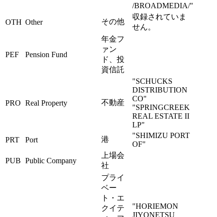
/BROADMEDIA/"
収録されていま
その他
OTH
Other
せん。
年金フ
ァン
PEF
Pension Fund
ド、投
資信託
"SCHUCKS
DISTRIBUTION
CO"
不動産
PRO
Real Property
"SPRINGCREEK
REAL ESTATE II
LP"
"SHIMIZU PORT
港
PRT
Port
OF"
上場会
PUB
Public Company
社
プライ
ベー
ト・エ
"HORIEMON
クイテ
JIYONETSU