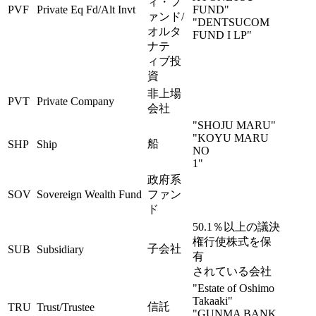
ィ・フ
PVF
Private Eq Fd/Alt Invt
FUND"
ァンド/
"DENTSUCOM
オルタ
FUND I LP"
ナテ
ィブ投
資
非上場
PVT
Private Company
会社
"SHOJU MARU"
"KOYU MARU
船
SHP
Ship
NO
1"
政府系
SOV
Sovereign Wealth Fund
ファン
ド
50.1％以上の議決
権行使株式を保
子会社
SUB
Subsidiary
有
されている会社
"Estate of Oshimo
Takaaki"
信託
TRU
Trust/Trustee
"GUNMA BANK