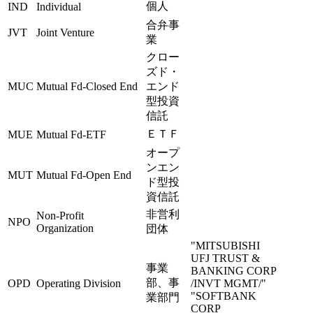
個人
IND
Individual
合弁事
JVT
Joint Venture
業
クロー
ズド・
MUC
Mutual Fd-Closed End
エンド
型投資
信託
ＥＴＦ
MUE
Mutual Fd-ETF
オープ
ンエン
MUT
Mutual Fd-Open End
ド型投
資信託
非営利
Non-Profit
NPO
Organization
団体
"MITSUBISHI
UFJ TRUST &
事業
BANKING CORP
部、事
OPD
Operating Division
/INVT MGMT/"
"SOFTBANK
業部門
CORP