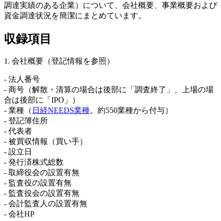
調達実績のある企業）について、会社概要、事業概要および
資金調達状況を簡潔にまとめています。
収録項目
1. 会社概要（登記情報を参照）
- 法人番号
- 商号（解散・清算の場合は後部に「調査終了」、上場の場
合は後部に「IPO」）
- 業種（
日経NEEDS業種
。約550業種から付与）
- 登記簿住所
- 代表者
- 被買収情報（買い手）
- 設立日
- 発行済株式総数
- 取締役会の設置有無
- 監査役の設置有無
- 監査役会の設置有無
- 会計監査人の設置有無
- 会社HP