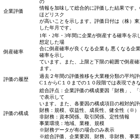
の
情報を加味して総合的に評価した結果です。C
企業評価
ほどリスク
が高いことを示します。評価日付は（株）東
した年月です。
1年・2年・3年間に企業が倒産する確率を
想定した場
合に倒産確率が良くなる企業も 悪くなる企
倒産確率
確率を示し
ています。また、上限と下限の範囲で倒産確
ます。
過去２年間の評価推移を大業種分類の平均評
評価の履歴
C１からC１０までの１０段階では表現でき
総合評点：企業評価の構成要因「財務」、「
で表示して
います。また、各要因の構成項目の相対的評
財務：規模、収益性、成長性、健全性（※）
評価の構成
非財務：資本関係、取引関係、定性情報
事業環境：地域、業種、規模
※財務データが有の場合のみ表示
※総合評価、企業要因、財務、非財務、事業