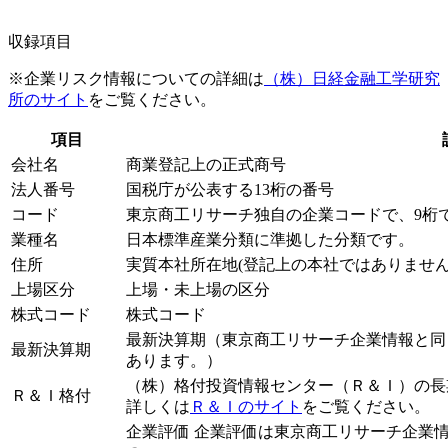
収録項目
※企業リスク情報についての詳細は
（株）日経金融工学研究
所のサイト
をご覧ください。
項目
会社名
商業登記上の正式商号
法人番号
国税庁が公表する13桁の番号
コード
東京商工リサーチ独自の企業コードで、9桁
業種名
日本標準産業分類に準拠した分類です。
住所
実質本社所在地(登記上の本社ではありません
上場区分
上場・未上場の区分
株式コード
株式コード
最新決算期（東京商工リサーチ企業情報と同
最新決算期
あります。）
（株）格付投資情報センター（Ｒ＆Ｉ）の長
Ｒ＆Ｉ格付
詳しくは
Ｒ＆Ｉのサイト
をご覧ください。
企業評価 企業評価は東京商工リサーチ企業