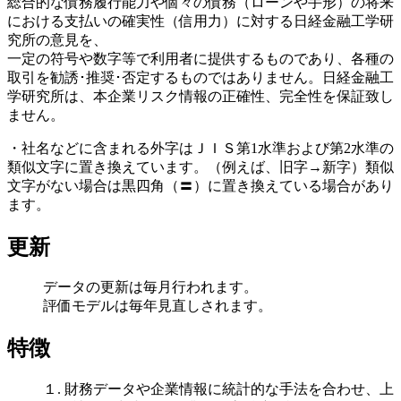
総合的な債務履行能力や個々の債務（ローンや手形）の将来
における支払いの確実性（信用力）に対する日経金融工学研
究所の意見を、
一定の符号や数字等で利用者に提供するものであり、各種の
取引を勧誘･推奨･否定するものではありません。日経金融工
学研究所は、本企業リスク情報の正確性、完全性を保証致し
ません。
・社名などに含まれる外字はＪＩＳ第1水準および第2水準の
類似文字に置き換えています。（例えば、旧字→新字）類似
文字がない場合は黒四角（〓）に置き換えている場合があり
ます。
更新
データの更新は毎月行われます。
評価モデルは毎年見直しされます。
特徴
１. 財務データや企業情報に統計的な手法を合わせ、上