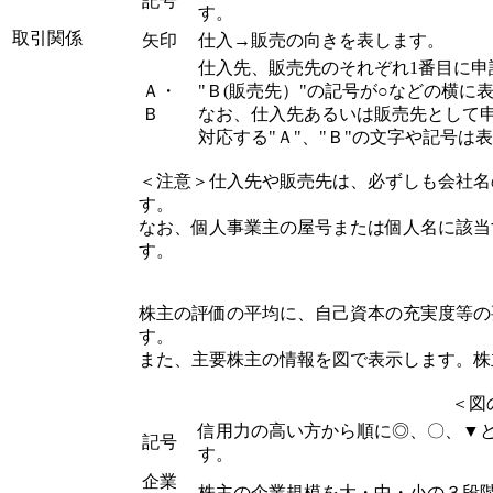
記号
す。
取引関係
矢印
仕入→販売の向きを表します。
仕入先、販売先のそれぞれ1番目に申
Ａ・
"Ｂ(販売先）"の記号が○などの横に
Ｂ
なお、仕入先あるいは販売先として
対応する"Ａ"、"Ｂ"の文字や記号は
＜注意＞仕入先や販売先は、必ずしも会社名
す。
なお、個人事業主の屋号または個人名に該当
す。
株主の評価の平均に、自己資本の充実度等の要
す。
また、主要株主の情報を図で表示します。株
＜図
信用力の高い方から順に◎、〇、▼
記号
す。
企業
株主の企業規模を大・中・小の３段