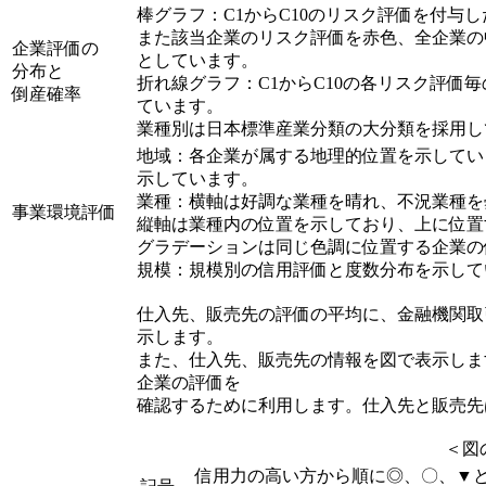
棒グラフ：C1からC10のリスク評価を付与
また該当企業のリスク評価を赤色、全企業の
企業評価の
としています。
分布と
折れ線グラフ：C1からC10の各リスク評価
倒産確率
ています。
業種別は日本標準産業分類の大分類を採用し
地域：各企業が属する地理的位置を示してい
示しています。
業種：横軸は好調な業種を晴れ、不況業種を
事業環境評価
縦軸は業種内の位置を示しており、上に位置
グラデーションは同じ色調に位置する企業の
規模：規模別の信用評価と度数分布を示して
仕入先、販売先の評価の平均に、金融機関取引
示します。
また、仕入先、販売先の情報を図で表示しま
企業の評価を
確認するために利用します。仕入先と販売先
＜図
信用力の高い方から順に◎、〇、▼