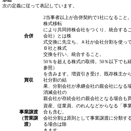
次の定義に従って表記しています。
2当事者以上が合併契約で1社になること
株式移転
により共同持株会社をつくり、統合する
合併
会社）とは株
式交換に先立ち、Ａ社が会社分割を使っ
Ｂ社と株式
交換を行い、統合すること。
50％を超える株式の取得。50％以下でも
参照）
を含みます。増資引き受け、既存株主か
買収
社分割の結
果、分割会社が承継会社の親会社になる
消滅会社の
親会社が存続会社の親会社となる場合も
資産、従業員、のれんなどからなる「事業
事業譲渡
合も含む。
（営業譲
会社分割は原則として事業譲渡に分類す
渡）
る場合は除
きます。