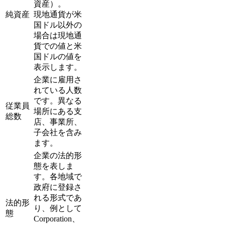
資産）。
純資産
現地通貨が米
国ドル以外の
場合は現地通
貨での値と米
国ドルの値を
表示します。
企業に雇用さ
れている人数
です。異なる
従業員
場所にある支
総数
店、事業所、
子会社を含み
ます。
企業の法的形
態を表しま
す。各地域で
政府に登録さ
れる形式であ
法的形
り、例として
態
Corporation、