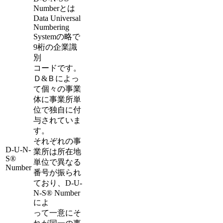
Numberとは
Data Universal
Numbering
Systemの略で
9桁の企業識
別
コードです。
Ｄ&Ｂによっ
て個々の事業
体に事業所単
位で独自に付
与されていま
す。
それぞれの事
D-U-N-
業所は所在地
S®
単位で異なる
Number
番号が振られ
ており、D-U-
N-S® Number
によ
って一意にそ