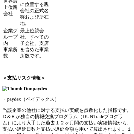
世界最
に位置する親
上位親
会社の正式名
会社
称および所在
地。
企業グ
最上位親会
ループ
社、すべての
内
子会社、支店
事業所
を含めた事業
数
所数です。
＜支払リスク情報＞
・paydex（ペイデックス）
当該企業の他社に対する支払い実績を点数化した指標です。
Ｄ&Ｂが独自の情報交換プログラム（DUNTradeプログラ
ム）により入手した過去１２ヶ月間の支払い実績情報から、
支払い遅延日数と支払い遅延金額を用いて算出されます。１