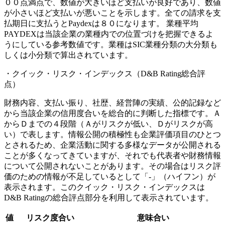
００点満点で、数値が大きいほど支払いが良好であり、数値
が小さいほど支払いが悪いことを示します。全ての請求を支
払期日に支払うとPaydexは８０になります。 業種平均
PAYDEXは当該企業の業種内での位置づけを把握できるよ
うにしている参考数値です。業種はSIC業種分類の大分類も
しくは小分類で算出されています。
・クイック・リスク・インデックス（D&B Rating総合評
点）
財務内容、支払い振り、社歴、経営陣の実績、公的記録など
から当該企業の信用度合いを総合的に判断した指標です。Ａ
からＤまでの４段階（Ａがリスクが低い、Ｄがリスクが高
い）で表します。情報公開の積極性も企業評価項目のひとつ
とされるため、企業活動に関する多様なデータが公開される
ことが多くなってきていますが、それでも代表者や財務情報
について公開されないことがあります。その場合はリスク評
価のための情報が不足しているとして「‐」（ハイフン）が
表示されます。このクイック・リスク・インデックスは
D&B Ratingの総合評点部分を利用して表示されています。
値
リスク度合い
意味合い