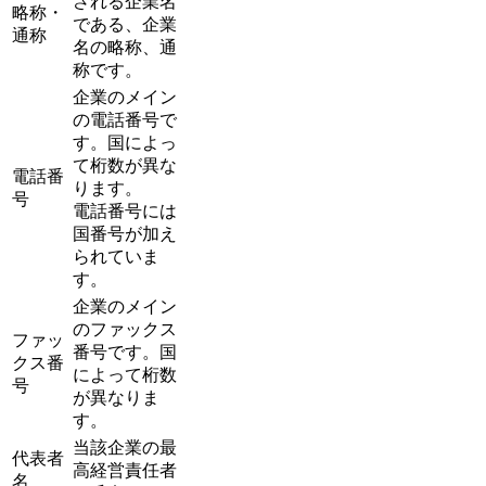
される企業名
略称・
である、企業
通称
名の略称、通
称です。
企業のメイン
の電話番号で
す。国によっ
て桁数が異な
電話番
ります。
号
電話番号には
国番号が加え
られていま
す。
企業のメイン
のファックス
ファッ
番号です。国
クス番
によって桁数
号
が異なりま
す。
当該企業の最
代表者
高経営責任者
名