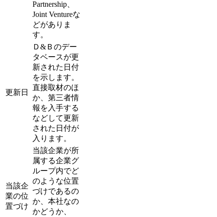
Partnership、
Joint Ventureな
どがありま
す。
Ｄ&Ｂのデー
タベースが更
新された日付
を示します。
直接取材のほ
更新日
か、第三者情
報を入手する
などして更新
された日付が
入ります。
当該企業が所
属する企業グ
ループ内でど
のような位置
当該企
づけであるの
業の位
か、本社なの
置づけ
かどうか、