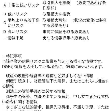
取引拡大を推奨 （必要であれば条
Ａ
非常に低いリスク
件緩和）
Ｂ
低いリスク
取引拡大を推奨
平均よりも若干高
取引拡大可能 （状況の変化に注視
Ｃ
いリスク
する必要あり）
Ｄ
高いリスク
事前に保証を取る必要あり
－
情報不足
更なる情報収集の必要あり
・特記事項
当該企業の信用リスクに影響を与えうる様々な情報です。
D&Bが情報を入手している場合に、簡易に表示されます。
破産の履歴や経営陣の逮捕など好ましくない情報
倒産手続き中、財産管理下の清算、またはこれらに相当す
る情報
刑法上の訴訟手続きに関する情報
係争中の訴訟、判決の出ている裁判、申し立てまたは支払
い命令に関する情報
さまざまな法的請求、担保先取得権、不渡り手形、または