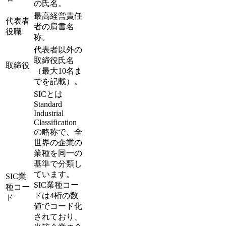
の氏名。
最高経営責任
代表者
者の肩書名
役職
称。
代表者以外の
取締役氏名
取締役
（最大10名ま
でを記載）。
SICとは
Standard
Industrial
Classification
の略称で、全
世界の企業の
業種を同一の
基準で分類し
ています。
SIC業
SIC業種コー
種コー
ドは4桁の数
ド
値でコード化
されており、