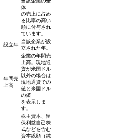
当該企業の全
体
の売上に占め
る比率の高い
順に付与され
ています。
当該企業が設
設立年
立された年。
企業の年間売
上高。現地通
貨が米国ドル
以外の場合は
年間売
現地通貨での
上高
値と米国ドル
の値
を表示しま
す。
株主資本、留
保利益自己株
式などを含む
資本総額（純