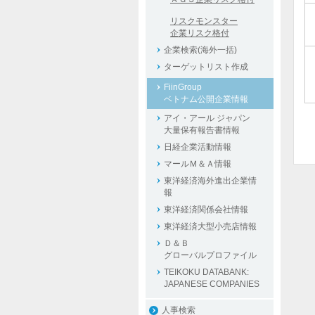
リスクモンスター
企業リスク格付
企業検索(海外一括)
ターゲットリスト作成
FiinGroup
ベトナム公開企業情報
アイ・アール ジャパン
大量保有報告書情報
日経企業活動情報
マールＭ＆Ａ情報
東洋経済海外進出企業情
報
東洋経済関係会社情報
東洋経済大型小売店情報
Ｄ＆Ｂ
グローバルプロファイル
TEIKOKU DATABANK:
JAPANESE COMPANIES
人事検索