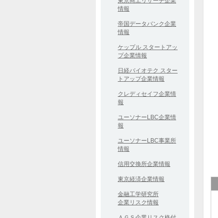
東京商工リサーチ企業
情報
帝国データバンク企業
情報
ケップル スタートアッ
プ企業情報
日経バイオテク スター
トアップ企業情報
クレディセイフ企業情
報
ユーソナーLBC企業情
報
ユーソナーLBC事業所
情報
信用交換所企業情報
東京経済企業情報
金融工学研究所
企業リスク情報
ＡＧＳ企業リスク格付