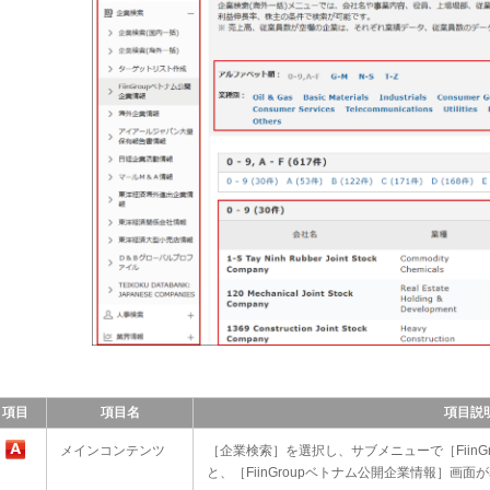
項目
項目名
項目説
メインコンテンツ
［企業検索］を選択し、サブメニューで［FiinG
と、［FiinGroupベトナム公開企業情報］画