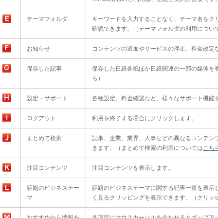
テーマフォルダ
キーワードを入力することなく、テーマ名をク
確認できます。（テーマフォルダの利用につい
お知らせ
コンテンツの追加やサービスの停止、料金改定
保存した記事
保存した日経各紙ほか日経関連の一部の媒体を
ら
）
設定・サポート
各種設定、料金確認など、様々なサポート機能
ログアウト
利用を終了する場合にクリックします。
まとめて検索
記事、企業、業界、人事などの異なるコンテン
きます。（まとめて検索の利用については
こち
注目コンテンツ
注目コンテンツを表示します。
話題のビジネステー
話題のビジネステーマに関する記事一覧を表示
マ
く見るクリッピングを表示できます。（クリッ
おすすめから情報を
各項目にマウスカーソルを合わせるとポップア