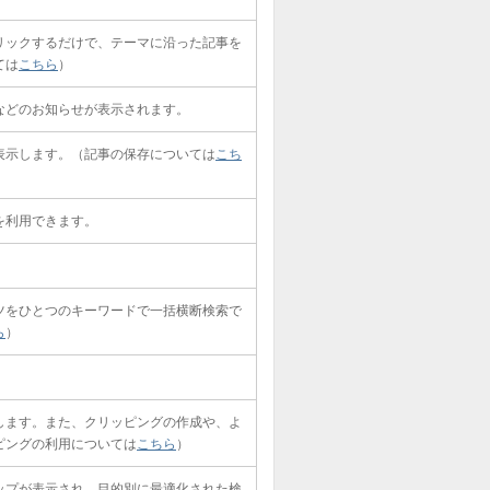
リックするだけで、テーマに沿った記事を
ては
こちら
）
などのお知らせが表示されます。
表示します。（記事の保存については
こち
を利用できます。
ツをひとつのキーワードで一括横断検索で
ら
）
します。また、クリッピングの作成や、よ
ピングの利用については
こちら
）
ップが表示され、目的別に最適化された検