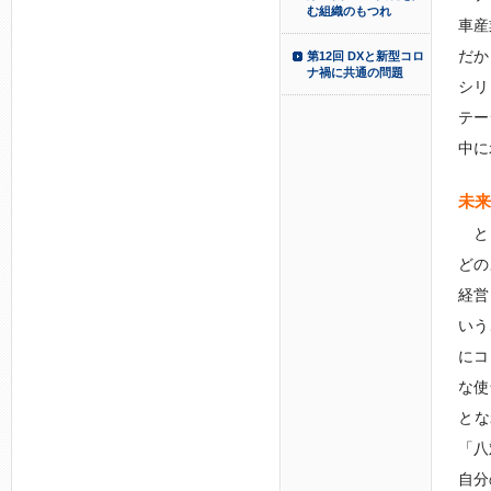
む組織のもつれ
車産
だか
第12回 DXと新型コロ
ナ禍に共通の問題
シリ
テー
中に
未来
とこ
どの
経営
いう
にコ
な使
とな
「八
自分