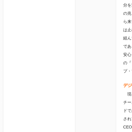
分を
の兆
ら来
は止
組ん
であ
安心
の『
プ・
デジ
現在
チー
ドで
され
CE