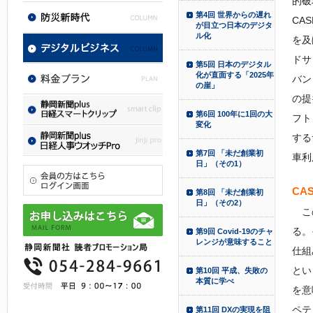
的破
第4回 世界からの遅れ
CAS
が目立つ日本のデジタ
ル化
を及
ドサ
第5回 日本のデジタル
化が直面する「2025年
バン
の崖」
の提
第6回 100年に1回の大
フト
変化
する
第7回 「未だ創業初
車利
日」（その1）
CA
第8回 「未だ創業初
日」（その2）
この
る。
第9回 Covid-19のチャ
レンジが意味すること
仕組
とい
第10回 平成、失敗の
本質に学べ
を意
ペテ
第11回 DXの実現を阻