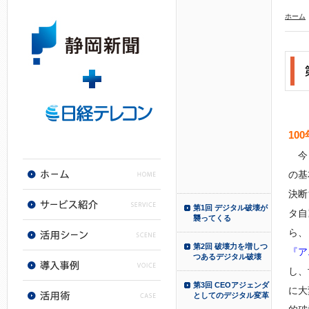
ホーム
10
今、
の基
決断
第1回 デジタル破壊が
タ自
襲ってくる
ら、
第2回 破壊力を増しつ
『ア
つあるデジタル破壊
し、
第3回 CEOアジェンダ
に大
としてのデジタル変革