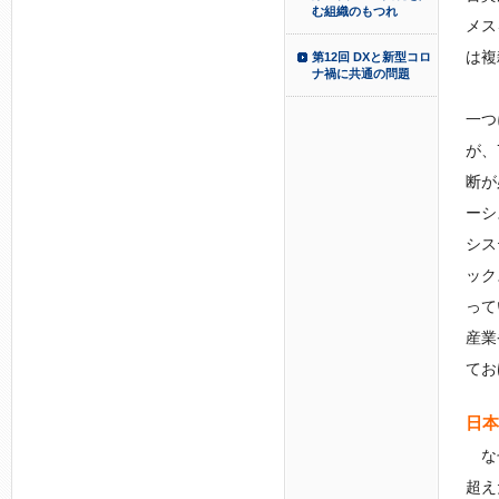
む組織のもつれ
メス
は複
第12回 DXと新型コロ
ナ禍に共通の問題
一つ
が、
断が
ーシ
シス
ック
って
産業
てお
日本
なぜ
超え