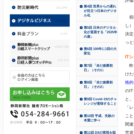
評価
第4回 世界からの遅れ
が目立つ日本のデジタ
ル化
前回
し）
第5回 日本のデジタル
化が直面する「2025年
決定
の崖」
っと
第6回 100年に1回の大
変化
IT
昨年
第7回 「未だ創業初
日」（その1）
けた
格的
第8回 「未だ創業初
日」（その2）
のI
と。
第9回 Covid-19のチャ
レンジが意味すること
「レ
こと
第10回 平成、失敗の
本質に学べ
関連
営資
第11回 DXの実現を阻