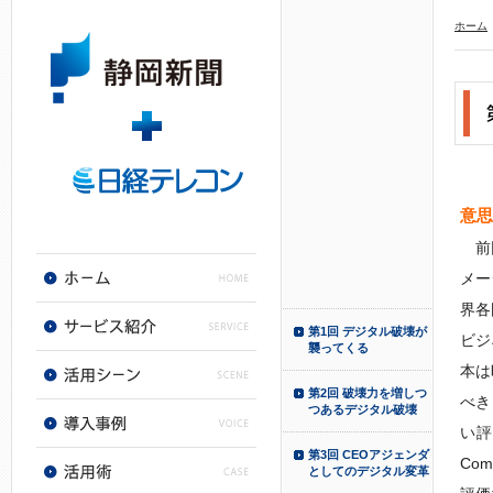
ホーム
意思
前回
メー
界各
第1回 デジタル破壊が
ビジ
襲ってくる
本は
第2回 破壊力を増しつ
べき
つあるデジタル破壊
い評
第3回 CEOアジェンダ
Co
としてのデジタル変革