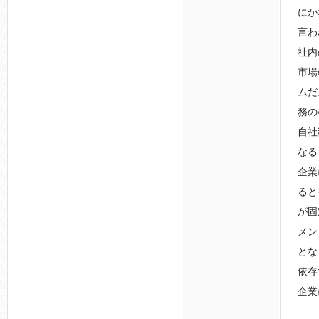
にか
言わ
社内
市場
ムだ
務の
自社
なる
企業
ると
が固
メン
とな
依存
企業