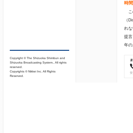
時間
この
（D
れな
提言
年の
Copyright © The Shizuoka Shimbun and
Shizuoka Broadcasting System., All rights
reserved.
Copyrights © Nikkei Inc. All Rights
Reserved.