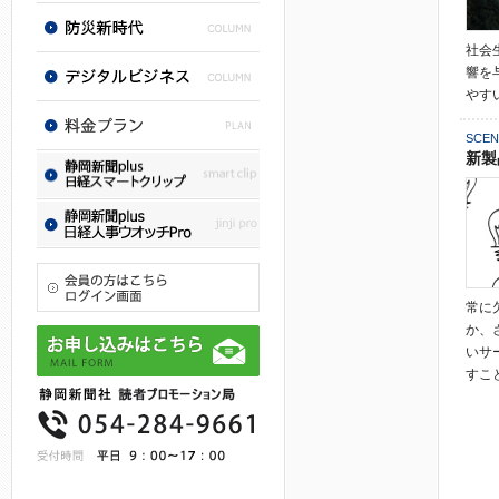
社会
響を
やす
SCEN
新製
常に
か、
いサ
すこ