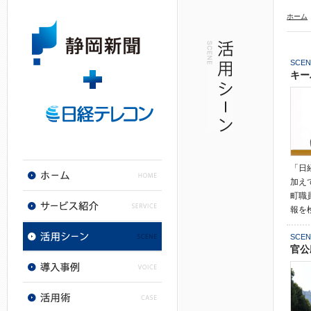
ホーム
SCEN
キー
「日
加え
町職
報を
SCEN
官公