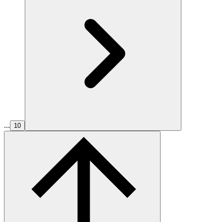
...
10