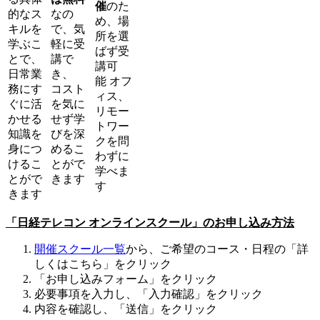
催
のた
的なス
なの
め、場
キルを
で、気
所を選
学ぶこ
軽に受
ばず受
とで、
講で
講可
日常業
き、
能
オフ
務にす
コスト
ィス、
ぐに活
を気に
リモー
かせる
せず学
トワー
知識を
びを深
クを問
身につ
めるこ
わずに
けるこ
とがで
学べま
とがで
きます
す
きます
「日経テレコン オンラインスクール」のお申し込み方法
開催スクール一覧
から、ご希望のコース・日程の「詳
しくはこちら」をクリック
「お申し込みフォーム」をクリック
必要事項を入力し、「入力確認」をクリック
内容を確認し、「送信」をクリック