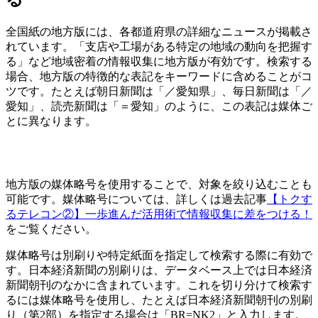
全国紙の地方版には、各都道府県の詳細なニュースが掲載さ
れています。「支店や工場がある特定の地域の動向を把握す
る」など地域密着の情報収集に地方版が有効です。検索する
場合、地方版の特徴的な表記をキーワードに含めることがコ
ツです。たとえば朝日新聞は「／愛知県」、毎日新聞は「／
愛知」、読売新聞は「＝愛知」のように、この表記は媒体ご
とに異なります。
地方版の媒体略号を使用することで、対象を絞り込むことも
可能です。媒体略号については、詳しくは過去記事
【トクす
るテレコン②】一歩進んだ活用術で情報収集に差をつける！
をご覧ください。
媒体略号は別刷りや特定紙面を指定して検索する際に有効で
す。日本経済新聞の別刷りは、データベース上では日本経済
新聞朝刊のなかに含まれています。これを切り分けて検索す
るには媒体略号を使用し、たとえば日本経済新聞朝刊の別刷
り（第2部）を指定する場合は「BR=NK2」と入力します。