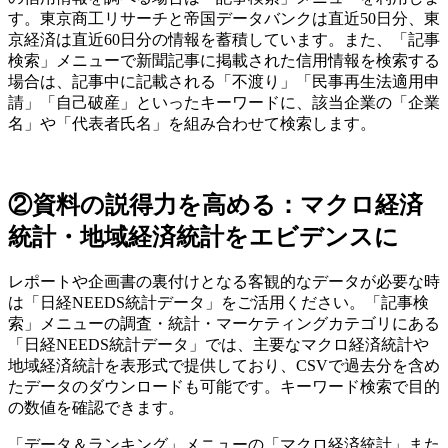
す。東京商工リサーチと帝国データバンクは直近50日分、東
京経済は直近60日分の情報を蓄積しています。また、「記事
検索」メニューで新聞記事に掲載された信用情報を検索する
場合は、記事中に記載される「不渡り」「民事再生法適用申
請」「自己破産」といったキーワードに、該当企業の「企業
名」や「代表者氏名」を組み合わせて検索します。
②資料の説得力を高める：マクロ経済
統計・地域経済統計をエビデンスに
レポートや企画書の裏付けとなる客観的なデータが必要な時
は「日経NEEDS統計データ」をご活用ください。「記事検
索」メニューの調査・統計・マーケティングカテゴリにある
「日経NEEDS統計データ」では、主要なマクロ経済統計や
地域経済統計を表形式で提供しており、CSVで過去分を含め
たデータのダウンロードも可能です。キーワード検索で目的
の数値を確認できます。
「データ＆ランキング」メニューの「マクロ経済統計」また