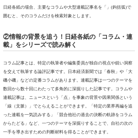
日経各紙の場合、主要なコラムや大型連載記事名を「」(鉤括弧)で
囲むと、そのコラムだけを検索対象とします。
②情報の背景を追う！日経各紙の「コラム・連
載」をシリーズで読み解く
コラム記事とは、特定の執筆者や編集委員が独自の視点や鋭い洞察
を交えて執筆する論評記事です。日本経済新聞では「春秋」や「大
磯小磯」などの定番コラムがあります。連載記事は一つのテーマを
数回から数十回にわたって多角的に深掘りした記事です。コラムや
連載記事は、ニュースという「点」を事象の背景や因果関係という
「線（文脈）」でとらえることができます。「特定の業界再編を追
った連載を一気読みする」「競合他社の過去の決断の軌跡をコラム
からたどる」など、一つのテーマを深掘りすることで、自社の次の
一手を導き出すための判断材料を得ることができます。