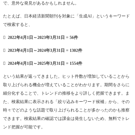
で、意外な発見があるかもしれません。
たとえば、日本経済新聞朝刊を対象に「生成AI」というキーワード
で検索すると、

2022
年
4
月
1
日～
2023
年
3
月
31
日
= 56
件

2023
年
4
月
1
日～
2024
年
3
月
31
日
= 1302
件

2024
年
4
月
1
日～
2025
年
3
月
31
日
= 1554
件
という結果が返ってきました。ヒット件数が増加していることから
取り上げられる機会が増えていることがわかります。期間をさらに
細分化することで、トレンドの推移をより詳しく把握できます。ま
た、検索結果に表示される「絞り込みキーワード候補」から、その
時々でどのような話題で取り上げられることが多かったのかも推察
できます。検索結果の確認では課金は発生しないため、無料でトレ
ンド把握が可能です。