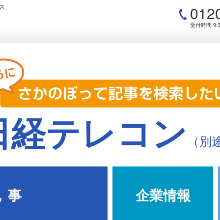
012
ス
受付時間 9:3
経テレコン
（別
 事
企業情報