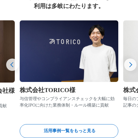
利用は多岐にわたります。
株式会社TORICO様
株式
会社様
与信管理やコンプライアンスチェックを大幅に効
毎日の
率化IPOに向けた業務体制・ルール構築に貢献
記事の
貢献
活用事例一覧をもっと見る