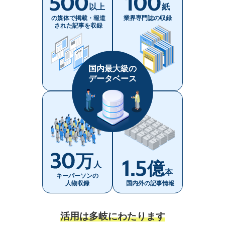
以上
紙
の媒体で掲載・報道
業界専門誌の収録
された記事を収録
国内最大級の
データベース
万
億
人
本
キーパーソンの
人物収録
国内外の記事情報
活用は多岐にわたります