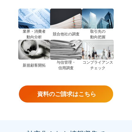
業界・消費者
取引先の
競合他社の
調査
動向分析
動向把握
与信管理・
コンプライアンス
新規顧客開拓
信用調査
チェック
資料のご請求はこちら