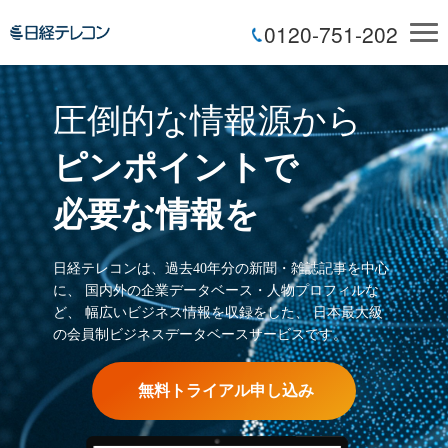
0120-751-202
圧倒的な情報源から
ピンポイントで
必要な情報を
日経テレコンは、過去40年分の新聞・雑誌記事を中心
に、
国内外の企業データベース・人物プロフィルな
ど、
幅広いビジネス情報を収録をした、
日本最大級
の会員制ビジネスデータベースサービスです。
無料トライアル申し込み