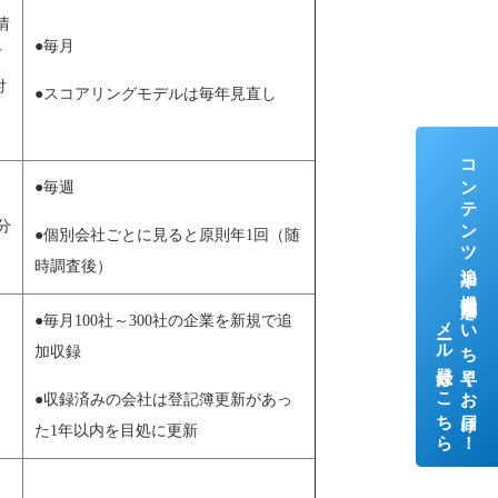
情
●毎月
デ
付
●スコアリングモデルは毎年見直し
コンテンツ追加や機能追加をいち早くお届け！
●毎週
分
●個別会社ごとに見ると原則年1回（随
時調査後）
メール登録はこちら
●毎月100社～300社の企業を新規で追
加収録
●収録済みの会社は登記簿更新があっ
た1年以内を目処に更新