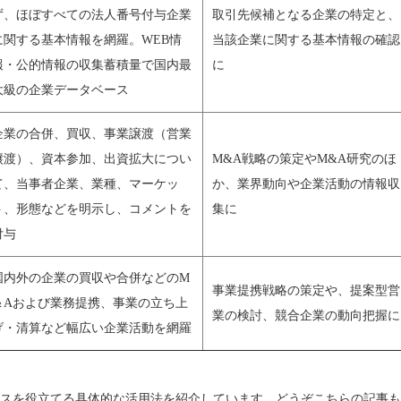
ず、ほぼすべての法人番号付与企業
取引先候補となる企業の特定と、
に関する基本情報を網羅。WEB情
当該企業に関する基本情報の確認
報・公的情報の収集蓄積量で国内最
に
大級の企業データベース
企業の合併、買収、事業譲渡（営業
譲渡）、資本参加、出資拡大につい
M&A戦略の策定やM&A研究のほ
て、当事者企業、業種、マーケッ
か、業界動向や企業活動の情報収
ト、形態などを明示し、コメントを
集に
付与
国内外の企業の買収や合併などのM
事業提携戦略の策定や、提案型営
＆Aおよび業務提携、事業の立ち上
業の検討、競合企業の動向把握に
げ・清算など幅広い企業活動を網羅
スを役立てる具体的な活用法を紹介しています。どうぞこちらの記事も