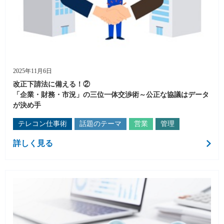
2025年11月6日
改正下請法に備える！②
「企業・財務・市況」の三位一体交渉術～公正な協議はデータ
が決め手
テレコン仕事術
話題のテーマ
営業
管理
詳しく見る