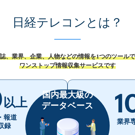
日経テレコンとは？
誌、業界、企業、人物などの
情報を1つのツール
ワンストップ情報収集サービスです
国内最大級の
以上
データベース
・報道
業界
収録