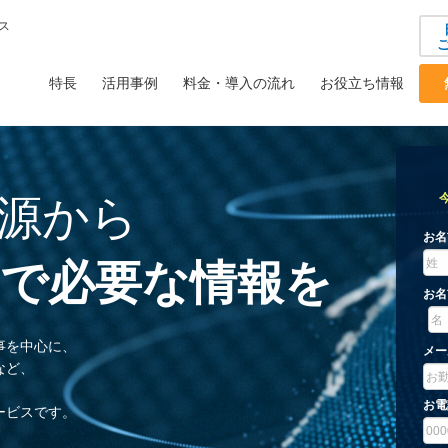
ス
特長
活用事例
料金・導入の流れ
お役立ち情報
源から
で
必要な情報を
事を中心に、
など、
ービスです。