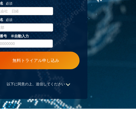
以下に同意の上、送信してください
だいた個人情報は日本経済新聞社の
「日経プライ
ーポリシー」
に基づき適切に管理し、当社の情報
ビスをはじめとする日経グループの商品、
ビスおよびイベント等を郵送や電子メールでご案
せていただきます。また広告配信事業者からお客
に対し当社の商品・サービス等の広告を配信する
たり、お客さまの個人情報をそれ単体では個人を
できない形で当該広告配信事業者に提供する場合
ります。