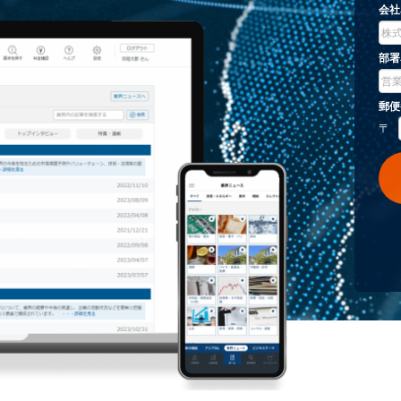
いた
バシ
サー
サー
内さ
さま
にあ
識別
があ