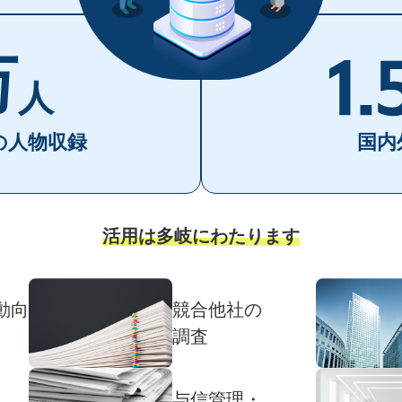
万
人
の
人物収録
国内
活用は多岐にわたります
動向
競合他社の
調査
与信管理・