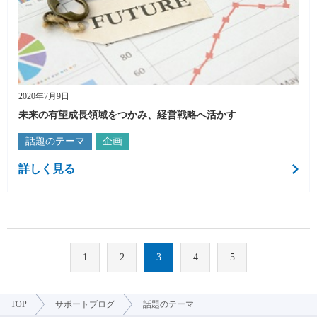
2020年7月9日
未来の有望成長領域をつかみ、経営戦略へ活かす
話題のテーマ
企画
詳しく見る
1
2
3
4
5
TOP
サポートブログ
話題のテーマ