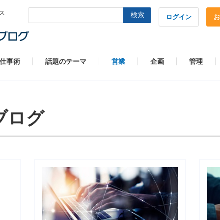
ス
検索
ログイン
お
仕事術
話題のテーマ
営業
企画
管理
トブログ