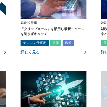
2023年3月6日
202
「クリップメール」を活用し最新ニュース
財政
を逃さずキャッチ
京2
テレコン仕事術
営業
広報
営
詳しく見る
詳