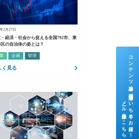
3年2月27日
・経済・社会から捉える全国792市、東
3区の自治体の姿とは？
コンテンツ追加や機能追加をいち早くお届け！
業
企画
管理
しく見る
メール登録はこちら