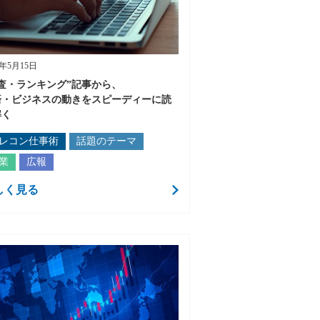
3年5月15日
調査・ランキング”記事から、
済・ビジネスの動きをスピーディーに読
解く
レコン仕事術
話題のテーマ
業
広報
しく見る