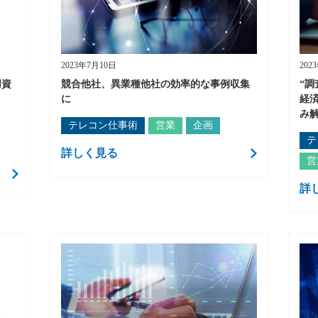
2023年7月10日
202
用資
競合他社、異業種他社の効率的な事例収集
“
に
経
み
テレコン仕事術
営業
企画
テ
詳しく見る
営
詳