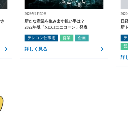
2023年1月30日
202
でき
新たな産業を生み出す担い手は？
日
2022年版「NEXTユニコーン」発表
新
テレコン仕事術
営業
企画
テ
営
詳しく見る
詳