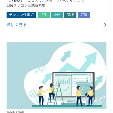
【保存版】「はじめて」から「プロの分析」まで
日経テレコン公式資料集
テレコン仕事術
営業
企画
管理
広報
詳しく見る
2026年3月9日