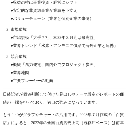
●収益の柱は事業投資・経営にシフト
●安定的な非資源事業が業績を下支え
●バリューチェーン（業界と個別企業の事例）
市場環境
●市場規模「大手７社、2022年３月期は最高益」
●業界トレンド「水素・アンモニア供給で海外企業と連携」
競合環境
●概観「風力発電、国内外でプロジェクト参画」
●業界地図
●主要プレーヤーの動向
日経記者が価値判断して付けた見出しやテーマ設定がレポートの価
値の一端を担っており、独自の強みになっています。
もう１つがグラフやチャートの活用です。2023年７月作成の「百貨
店」によると、2022年の全国百貨店売上高（既存店ベース）は前年