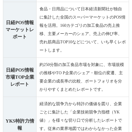
食品・日用品について日本経済新聞社が独自
に集計した全国のスーパーマーケットのPOS情
日経POS情報
報を活用。160カテゴリの加工食品の売上推
マーケットレ
移、主要メーカーのシェア、売上の伸び率、
ポート
売れ筋商品TOP10などについて、いち早くレポ
ートします。
約250分類の加工食品市場を対象に、市場規模
日経POS情報
の推移やTO P企業のシェア・順位の変遷、主
市場TOP企業
要企業の成長率の比較、ポートフォリオを分
レポート
かりやすくまとめたレポートです。
経済的な競争力から特許の価値を図り、企業
ごとに集計した「企業技術競争力指標（YK
値）」を様々な切り口で分析したレポートで
YKS特許力情
報
す。従来の業界地図ではわからなかった企業