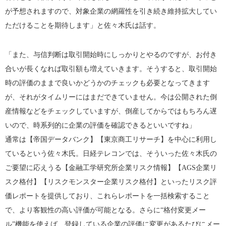
が予想されますので、対象企業の網羅性を引き続き維持拡大してい
ただけることを期待します」と佐々木氏は話す。
「また、与信判断は取引開始時にしっかりとやるのですが、お付き
合いが長くなれば取引額も増えていきます。そうすると、取引開始
時の評価のままで良いかどうかのチェックも必要となってきます
が、それがタイムリーにはまだできていません。今は公開された倒
産情報などをチェックしていますが、倒産してからではもちろん遅
いので、時系列的に企業の評価を確認できるといいですね」
通常は【帝国データバンク】【東京商工リサーチ】を中心に利用し
ているという佐々木氏。日経テレコンでは、そういった佐々木氏の
ご要望に応えうる【金融工学研究所企業リスク情報】【AGS企業リ
スク格付】【リスクモンスター企業リスク格付】といったリスク評
価レポートを提供しており、これらレポートを一括検索すること
で、より客観性の高い評価が可能となる。さらに“格付変更メー
ル”機能を使えば、登録している企業の評価に変更があるたびにメー