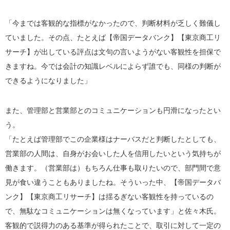
「今までは客観的な指標がなかったので、判断材料が乏しく難儀し
ていました。その点、たとえば【帝国データバンク】【東京商工リ
サーチ】が出している評点は文句の言いようがない客観性を担保で
きますね。今では会計の知識レベルによらず誰でも、同様の判断が
できるようになりました」
また、管理部と営業部とのコミュニケーションも円滑になったとい
う。
「たとえば管理部でこの企業様はナーバスだと判断したとしても、
営業部の人間は、自身がお会いした人を信用したいという気持ちが
働きます。（営業部は）もちろん仕事も取りたいので、部門間で意
見が食い違うこともありましたね。そういった中、【帝国データバ
ンク】【東京商工リサーチ】は揺るぎない客観性を持っているの
で、無駄なコミュニケーションは無くなっています」と佐々木氏。
客観的で説得力のある基準が得られたことで、取引に対して一定の