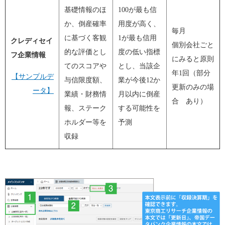
基礎情報のほ
100が最も信
か、倒産確率
用度が高く、
毎月
に基づく客観
1が最も信用
クレディセイ
個別会社ごと
的な評価とし
度の低い指標
フ企業情報
にみると原則
てのスコアや
とし、当該企
年1回（部分
【サンプルデ
与信限度額、
業が今後12か
更新のみの場
ータ】
業績・財務情
月以内に倒産
合 あり）
報、ステーク
する可能性を
ホルダー等を
予測
収録