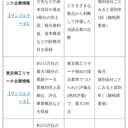
引先などの基
個別会社ごと
ンク企業情報
どさまざまな
本項目や過去
みると原則年
観点から判断
【サンプルデ
6期分の売上
1回（随時調
して評価した
ータ】
高、税引後利
査後）
当該企業
の点
益、資本構成
数
などの財務項
目を収録
約151万社の
東京商工リサ
最大5期分の
ーチ独自の採
毎月
東京商工リサ
業績データ、
点基準でつけ
個別会社ごと
ーチ企業情報
業種別売上高
られた評価点
にみると原則
【サンプルデ
順位、評点、
(絶対評価)
年1（随時調
ータ】
事業概況など
で、
最大100
査後）
を収録
点
約155万社の