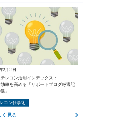
6年2月24日
経テレコン活用インデックス：
索効率を高める「サポートブログ厳選記
0選」
レコン仕事術
しく見る