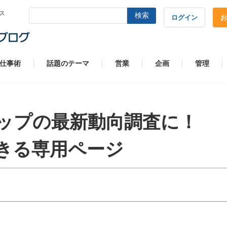
ス
検索
ログイン
お
仕事術
話題のテーマ
営業
企画
管理
ップの最新動向調査に！
きる専用ページ