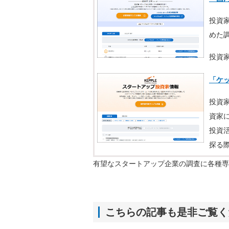
投資
めた
投資
「ケ
投資
資家
投資
探る
有望なスタートアップ企業の調査に各種専
こちらの記事も是非ご覧く