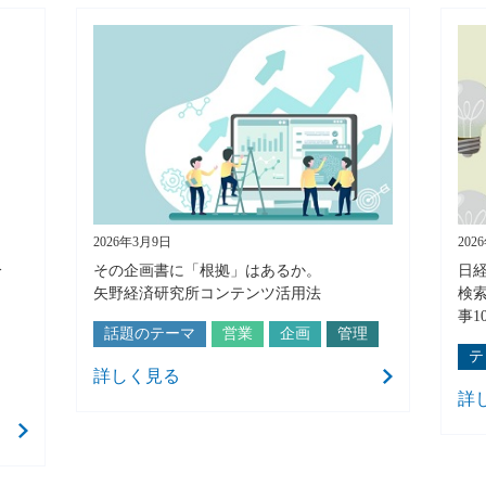
2026年3月9日
202
分
その企画書に「根拠」はあるか。
日
矢野経済研究所コンテンツ活用法
検
事1
話題のテーマ
営業
企画
管理
テ
詳しく見る
詳