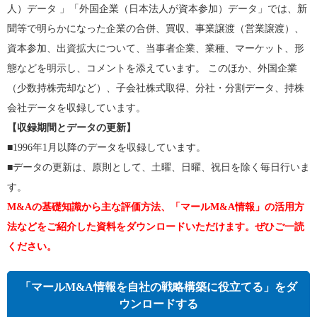
人）データ 」「外国企業（日本法人が資本参加）データ」では、新
聞等で明らかになった企業の合併、買収、事業譲渡（営業譲渡）、
資本参加、出資拡大について、当事者企業、業種、マーケット、形
態などを明示し、コメントを添えています。 このほか、外国企業
（少数持株売却など）、子会社株式取得、分社・分割データ、持株
会社データを収録しています。
【収録期間とデータの更新】
■1996年1月以降のデータを収録しています。
■データの更新は、原則として、土曜、日曜、祝日を除く毎日行いま
す。
M&Aの基礎知識から主な評価方法、「マールM&A情報」の活用方
法などをご紹介した資料をダウンロードいただけます。ぜひご一読
ください。
「マールM&A情報を自社の戦略構築に役立てる」をダ
ウンロードする