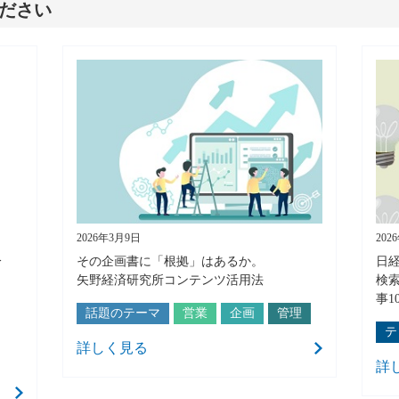
ださい
2026年3月9日
202
分
その企画書に「根拠」はあるか。
日
矢野経済研究所コンテンツ活用法
検
事1
話題のテーマ
営業
企画
管理
テ
詳しく見る
詳