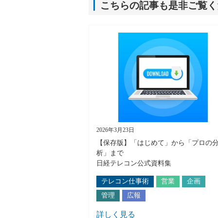
こちらの記事も是非ご覧く
2026年3月23日
【保存版】「はじめて」から「プロの
析」まで
日経テレコン公式資料集
テレコン仕事術
営業
企画
管理
広報
詳しく見る