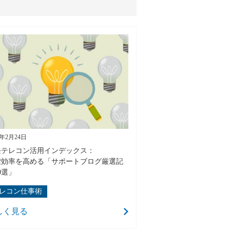
6年2月24日
経テレコン活用インデックス：
索効率を高める「サポートブログ厳選記
0選」
レコン仕事術
しく見る