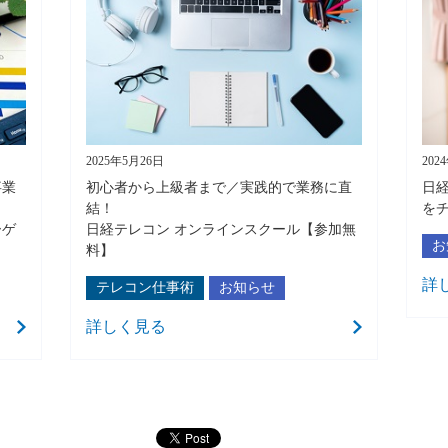
2025年5月26日
202
事業
初心者から上級者まで／実践的で業務に直
⽇
結！
を
ーゲ
日経テレコン オンラインスクール【参加無
お
料】
詳
テレコン仕事術
お知らせ
詳しく見る