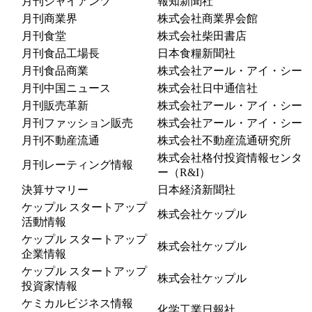
月刊ジャイアンツ
報知新聞社
月刊商業界
株式会社商業界会館
月刊食堂
株式会社柴田書店
月刊食品工場長
日本食糧新聞社
月刊食品商業
株式会社アール・アイ・シー
月刊中国ニュース
株式会社日中通信社
月刊販売革新
株式会社アール・アイ・シー
月刊ファッション販売
株式会社アール・アイ・シー
月刊不動産流通
株式会社不動産流通研究所
株式会社格付投資情報センタ
月刊レーティング情報
ー（R&I）
決算サマリー
日本経済新聞社
ケップル スタートアップ
株式会社ケップル
活動情報
ケップル スタートアップ
株式会社ケップル
企業情報
ケップル スタートアップ
株式会社ケップル
投資家情報
ケミカルビジネス情報
化学工業日報社