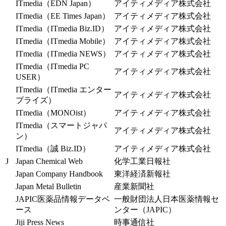
ITmedia（EDN Japan）
アイティメディア株式会社
ITmedia（EE Times Japan）
アイティメディア株式会社
ITmedia（ITmedia Biz.ID）
アイティメディア株式会社
ITmedia（ITmedia Mobile）
アイティメディア株式会社
ITmedia（ITmedia NEWS）
アイティメディア株式会社
ITmedia（ITmedia PC
アイティメディア株式会社
USER）
ITmedia（ITmedia エンター
アイティメディア株式会社
プライズ）
ITmedia（MONOist）
アイティメディア株式会社
ITmedia（スマートジャパ
アイティメディア株式会社
ン）
ITmedia（誠 Biz.ID）
アイティメディア株式会社
J
Japan Chemical Web
化学工業日報社
Japan Company Handbook
東洋経済新報社
Japan Metal Bulletin
産業新聞社
JAPIC医薬品情報データベ
一般財団法人日本医薬情報セ
ース
ンター（JAPIC）
Jiji Press News
時事通信社