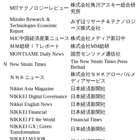
株式会社角川アスキー総合研
MITテクノロジーレビュー
究所
Mizuho Research ＆
みずほリサーチ＆テクノロジ
Technologies Economic
ーズ株式会社
Report
MJC中国経済産業ニュース
株式会社メディア新日中
ＭＭ総研ＩＴレポート
株式会社MM総研
MONTSAME Daily News
国営モンツァメ通信社
The New Straits Times Press
N
New Straits Times
Berhad
株式会社ＮＨＫグローバルメ
ＮＨＫニュース
ディアサービス
Nikkei Asia Magazine
日本経済新聞社
NIKKEI Digital Governance
日本経済新聞社
Nikkei English News
日本経済新聞社
NIKKEI Financial
日本経済新聞社
NIKKEI FT the World
Financial Times
NIKKEI GX | Green
日本経済新聞社
Transformation
NIKKEI MAJOR