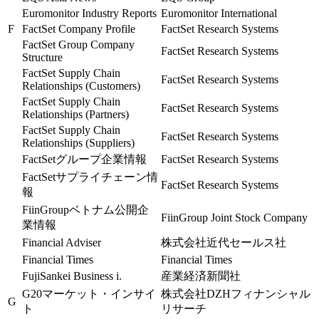
Euromonitor Industry Reports
Euromonitor International
F
FactSet Company Profile
FactSet Research Systems
FactSet Group Company
FactSet Research Systems
Structure
FactSet Supply Chain
FactSet Research Systems
Relationships (Customers)
FactSet Supply Chain
FactSet Research Systems
Relationships (Partners)
FactSet Supply Chain
FactSet Research Systems
Relationships (Suppliers)
FactSetグループ企業情報
FactSet Research Systems
FactSetサプライチェーン情
FactSet Research Systems
報
FiinGroupベトナム公開企
FiinGroup Joint Stock Company
業情報
Financial Adviser
株式会社近代セールス社
Financial Times
Financial Times
FujiSankei Business i.
産業経済新聞社
G20マーケット・インサイ
株式会社DZHフィナンシャル
G
ト
リサーチ