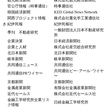
観光経済新聞
株式会社観光経済新聞社
官公庁情報（時事通信）
時事通信社
韓国経済新聞
KED Global News Network
関西プロジェクト情報
株式会社重化学工業通信社
き
紀伊民報
紀伊民報社
一般財団法人日本不動産研究
季刊 不動産研究
所
企業決算
日本経済新聞社
企業と人材
株式会社産労総合研究所
北日本新聞
北日本新聞社
岐阜新聞
岐阜新聞社
共同通信ニュース
共同通信社
共同通信ピー･アール･ワイヤ
共同通信PRワイヤー
ー
京都新聞
京都新聞社
金属産業新聞
有限会社金属産業新聞社
近代セールス
株式会社近代セールス社
金融工学研究所企業リス
日経金融工学研究所
ク情報