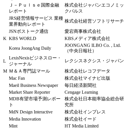
Ｊ－Ｐｕｌｓｅ国際金融
株式会社ジャパンエコノミッ
レポート
クパルス
JRS経営情報サービス 業種
株式会社経営ソフトリサーチ
業界動向レポート
JSNボストーク通信
愛宕商事株式会社
K
KBS WORLD
KBSメディア株式会社
JOONGANG ILBO Co. , Ltd.
Korea JoongAng Daily
（中央日報社）
LexisNexisビジネスロー・
レクシスネクシス・ジャパン
L
ジャーナル
M
Ｍ＆Ａ専門誌マール
株式会社レコフデータ
Mac Fan
株式会社マイナビ出版
Maeil Business Newspaper
毎日経済新聞社
Market Share Reporter
Cengage Learning
MDB有望市場予測レポー
株式会社日本能率協会総合研
ト
究所
MdN Design Interactive
株式会社インプレス
Media Innovation
株式会社イード
Mint
HT Media Limited