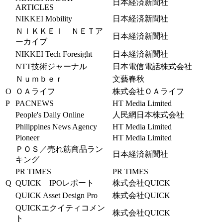
日本経済新聞社
ARTICLES
NIKKEI Mobility
日本経済新聞社
ＮＩＫＫＥＩ ＮＥＴア
日本経済新聞社
ーカイブ
NIKKEI Tech Foresight
日本経済新聞社
NTT技術ジャーナル
日本電信電話株式会社
Ｎｕｍｂｅｒ
文藝春秋
O
ＯＡライフ
株式会社ＯＡライフ
P
PACNEWS
HT Media Limited
People's Daily Online
人民網日本株式会社
Philippines News Agency
HT Media Limited
Pioneer
HT Media Limited
ＰＯＳ／売れ筋商品ラン
日本経済新聞社
キング
PR TIMES
PR TIMES
Q
QUICK IPOレポート
株式会社QUICK
QUICK Asset Design Pro
株式会社QUICK
QUICKエクイティコメン
株式会社QUICK
ト