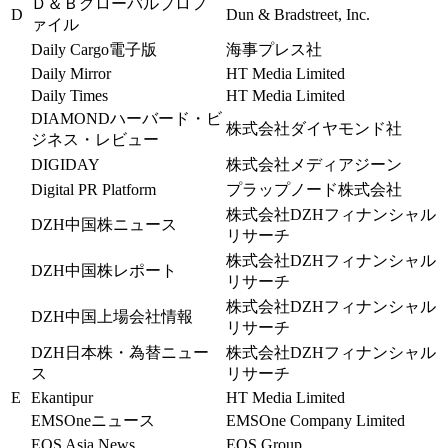
Ｄ＆Ｂグローバルプロフ
D
Dun & Bradstreet, Inc.
ァイル
Daily Cargo電子版
海事プレス社
Daily Mirror
HT Media Limited
Daily Times
HT Media Limited
DIAMONDハーバード・ビ
株式会社ダイヤモンド社
ジネス・レビュー
DIGIDAY
株式会社メディアジーン
Digital PR Platform
プラップノード株式会社
株式会社DZHフィナンシャル
DZH中国株ニュース
リサーチ
株式会社DZHフィナンシャル
DZH中国株レポート
リサーチ
株式会社DZHフィナンシャル
DZH中国上場会社情報
リサーチ
DZH日本株・為替ニュー
株式会社DZHフィナンシャル
ス
リサーチ
E
Ekantipur
HT Media Limited
EMSOneニュース
EMSOne Company Limited
EQS Asia News
EQS Group