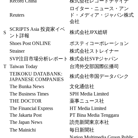
Record China
株式会社レコードチャイナ
ロイター・ニュース・アン
Reuters
ド・メディア・ジャパン株式
会社
SCRIPTS Asia 投資家イベ
株式会社JPX総研
S
ント詳報
Shoes Post ONLINE
ポスティコーポレーション
Strainer
株式会社ストレイナー
SVP注目市場分析レポート
株式会社SVPジャパン
T
Taiwan Today
台湾外交部国際伝播司
TEIKOKU DATABANK:
株式会社帝国データバンク
JAPANESE COMPANIES
The Bunka News
文化通信社
The Business Times
SPH Media Limited
THE DOCTOR
薬事ニュース社
The Financial Express
HT Media Limited
The Jakarta Post
PT Bina Media Tenggara
The Japan News
読売新聞東京本社
The Mainichi
毎日新聞社
Nation Multimedia Group Public