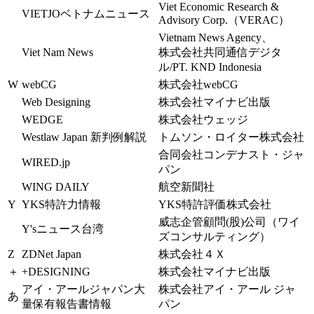
Viet Economic Research &
VIETJOベトナムニュース
Advisory Corp.（VERAC）
Vietnam News Agency、
Viet Nam News
株式会社共同通信デジタ
ル/PT. KND Indonesia
W
webCG
株式会社webCG
Web Designing
株式会社マイナビ出版
WEDGE
株式会社ウェッジ
Westlaw Japan 新判例解説
トムソン・ロイター株式会社
合同会社コンデナスト・ジャ
WIRED.jp
パン
WING DAILY
航空新聞社
Y
YKS特許力情報
YKS特許評価株式会社
威志企管顧問(股)公司（ワイ
Y'sニュース台湾
ズコンサルティング）
Z
ZDNet Japan
株式会社４Ｘ
＋
+DESIGNING
株式会社マイナビ出版
アイ・アールジャパン大
株式会社アイ・アール ジャ
あ
量保有報告書情報
パン