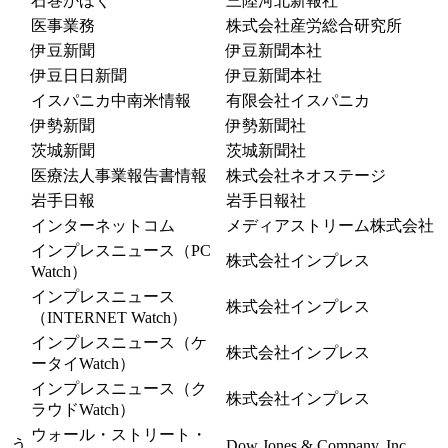
石巻かほく
三陸河北新報社
医事業務
株式会社産労総合研究所
伊豆新聞
伊豆新聞本社
伊豆日日新聞
伊豆新聞本社
イスパニカ中南米情報
有限会社イスパニカ
伊勢新聞
伊勢新聞社
茨城新聞
茨城新聞社
医療法人事業報告書情報
株式会社ネオステージ
岩手日報
岩手日報社
インターネットコム
メディアストリーム株式会社
インプレスニュース（PC
株式会社インプレス
Watch）
インプレスニュース
株式会社インプレス
（INTERNET Watch）
インプレスニュース（ケ
株式会社インプレス
ータイWatch）
インプレスニュース（ク
株式会社インプレス
ラウドWatch）
ウォール・ストリート・
う
Dow Jones & Company, Inc