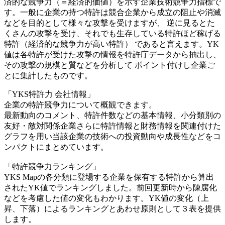
済的な競争力（＝経済的価値）を示す企業技術競争力指標で
す。一般に企業の持つ特許は競合企業から成立の阻止や消滅
などを目的として様々な攻撃を受けますが、 逆に見るとた
くさんの攻撃を受け、それでも生存している特許ほど稼げる
特許（経済的な競争力が高い特許） であると言えます。YK
値は各特許が受けた攻撃の情報を特許庁データから抽出し、
その攻撃の規模と質などを分析して ポイント付けし企業ご
とに集計したものです。
「YKS特許力 会社情報」
企業の特許競争力について概観できます。
最新動向のコメント、特許件数などの基本情報、小分類別の
友好・敵対関係企業さらに特許情報と財務情報を関連付けた
グラフを用い当該企業の技術への投資動向や成長性などをコ
ンパクトにまとめています。
「特許競争力ランキング」
YKS Mapの各分類に登場する企業を保有する特許から算出
されたYK値でランキングしました。前回更新時から陳腐化
などを考慮した値の変化もわかります。YK値の変化（上
昇、下落）によるランキングとあわせ原則として３表を提供
します。