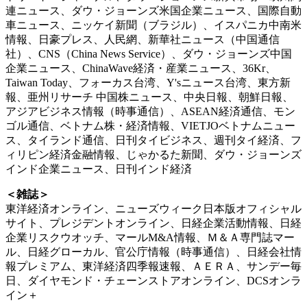
連ニュース、ダウ・ジョーンズ米国企業ニュース、国際自動
車ニュース、ニッケイ新聞（ブラジル）、イスパニカ中南米
情報、日豪プレス、人民網、新華社ニュース（中国通信
社）、CNS（China News Service）、ダウ・ジョーンズ中国
企業ニュース、ChinaWave経済・産業ニュース、36Kr、
Taiwan Today、フォーカス台湾、
Y'sニュース台湾、
東方新
報、亜州リサーチ 中国株ニュース、
中央日報、朝鮮日報、
アジアビジネス情報（時事通信）、ASEAN経済通信、
モン
ゴル通信、ベトナム株・経済情報、VIETJOベトナムニュー
ス、タイランド通信、日刊タイビジネス、週刊タイ経済、
フ
ィリピン経済金融情報、じゃかるた新聞、ダウ・ジョーンズ
インド企業ニュース、日刊インド経済
＜雑誌＞
東洋経済オンライン、ニューズウィーク日本版オフィシャル
サイト、プレジデントオンライン、日経企業活動情報、日経
企業リスクウオッチ、マールM&A情報、Ｍ＆Ａ専門誌マー
ル、日経グローカル、官公庁情報（時事通信）、日経会社情
報プレミアム、東洋経済四季報速報、ＡＥＲＡ、サンデー毎
日、ダイヤモンド・チェーンストアオンライン、DCSオンラ
イン＋