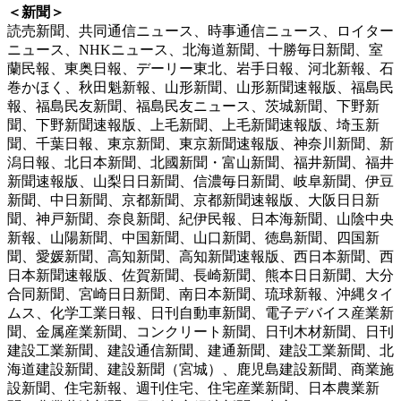
＜新聞＞
読売新聞、共同通信ニュース、時事通信ニュース、ロイター
ニュース、NHKニュース、北海道新聞、十勝毎日新聞、室
蘭民報、東奥日報、デーリー東北、岩手日報、河北新報、石
巻かほく、秋田魁新報、山形新聞、山形新聞速報版、福島民
報、福島民友新聞、福島民友ニュース、茨城新聞、下野新
聞、下野新聞速報版、上毛新聞、上毛新聞速報版、埼玉新
聞、千葉日報、東京新聞、東京新聞速報版、神奈川新聞、新
潟日報、北日本新聞、北國新聞・富山新聞、福井新聞、福井
新聞速報版、山梨日日新聞、信濃毎日新聞、岐阜新聞、伊豆
新聞、中日新聞、京都新聞、京都新聞速報版、大阪日日新
聞、神戸新聞、奈良新聞、紀伊民報、日本海新聞、山陰中央
新報、山陽新聞、中国新聞、山口新聞、徳島新聞、四国新
聞、愛媛新聞、高知新聞、高知新聞速報版、西日本新聞、西
日本新聞速報版、佐賀新聞、長崎新聞、熊本日日新聞、大分
合同新聞、宮崎日日新聞、南日本新聞、琉球新報、沖縄タイ
ムス、化学工業日報、日刊自動車新聞、電子デバイス産業新
聞、金属産業新聞、コンクリート新聞、日刊木材新聞、日刊
建設工業新聞、建設通信新聞、建通新聞、建設工業新聞、北
海道建設新聞、建設新聞（宮城）、鹿児島建設新聞、商業施
設新聞、住宅新報、週刊住宅、住宅産業新聞、日本農業新