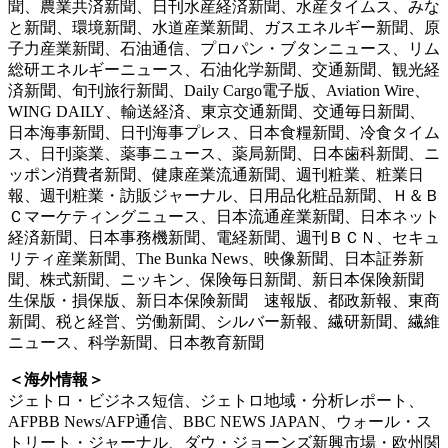
聞、農業共済新聞、日刊水産経済新聞、水産タイムス、みな
と新聞、環境新聞、水道産業新聞、ガスエネルギー新聞、原
子力産業新聞、石油通信、プロパン・ブタンニュース、リム
総研エネルギーニュース、石油化学新聞、交通新聞、観光経
済新聞、旬刊旅行新聞、Daily Cargo電子版、Aviation Wire、
WING DAILY、輸送経済、東京交通新聞、交通毎日新聞、
日本海事新聞、日刊海事プレス、日本食糧新聞、冷食タイム
ス、日刊薬業、薬事ニュース、薬局新聞、日本歯科新聞、ニ
ッポン消費者新聞、健康産業流通新聞、週刊粧業、粧業日
報、週刊粧業・訪販ジャーナル、日用品化粧品新聞、Ｈ＆Ｂ
Ｃマーケティングニュース、日本流通産業新聞、日本ネット
経済新聞、日本事務機新聞、電経新聞、週刊ＢＣＮ、セキュ
リティ産業新聞、The Bunka News、映像新聞、日本証券新
聞、株式新聞、ニッキン、保険毎日新聞、新日本保険新聞
生保版・損保版、新日本保険新聞 速報版、都政新報、東商
新聞、税と経営、労働新聞、シルバー新報、繊研新聞、繊維
ニュース、科学新聞、日本教育新聞
＜海外情報＞
ジェトロ・ビジネス短信、ジェトロ地域・分析レポート、
AFPBB News/AFP通信、BBC NEWS JAPAN、ウォール・ス
トリート・ジャーナル、ダウ・ジョーンズ新興市場・欧州関