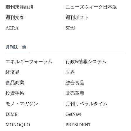
週刊東洋経済
ニューズウィーク日本版
週刊文春
週刊ポスト
AERA
SPA!
月刊誌・他
エネルギーフォーラム
行政&情報システム
経済界
財界
食品商業
総合食品
投資手帖
販売革新
モノ・マガジン
月刊リベラルタイム
DIME
GetNavi
MONOQLO
PRESIDENT